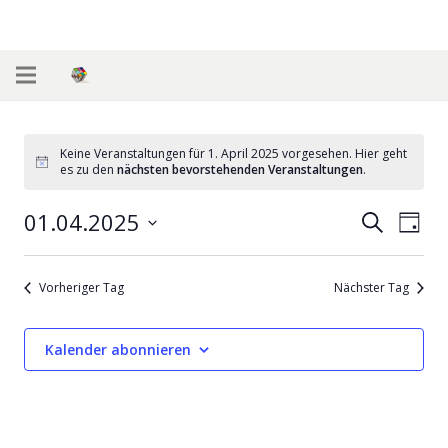
Keine Veranstaltungen für 1. April 2025 vorgesehen. Hier geht
Notice
es zu den
nächsten bevorstehenden Veranstaltungen
.
01.04.2025
Veran
Ver
Suche
Tag
Datum
Ans
Such-
wählen.
Nav
Vorheriger Tag
Nächster Tag
und
Ansic
Kalender abonnieren