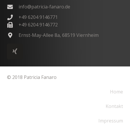
info@patricia-fanaro.de
+49 6204 9146771
+49 6204 9146772
Ernst-May-Allee 8a, 68519 Viernheim
© 2018 Patricia Fanaro
Home
Kontakt
Impressum