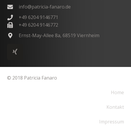
info@patricia-fanaro.de
+49 6204 9146771
+49 6204 9146772
Ernst-May-Allee 8a, 68519 Viernheim
© 2018 Patricia Fanaro
Home
Kontakt
Impressum