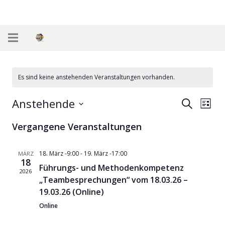
Es sind keine anstehenden Veranstaltungen vorhanden.
Anstehende
Veran
Ver
Suche
Liste
Datum
Ans
Such-
Vergangene Veranstaltungen
wählen.
Nav
und
18. März -9:00
-
19. März -17:00
MÄRZ
18
Ansic
Führungs- und Methodenkompetenz
2026
„Teambesprechungen“ vom 18.03.26 –
19.03.26 (Online)
Online